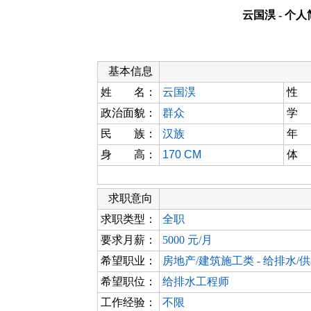
云国淏 - 个
基本信息
姓 名：
云国淏
性
政治面貌：
群众
学
民 族：
汉族
年
身 高：
170 CM
体
求职意向
求职类型：
全职
要求月薪：
5000 元/月
希望职业：
房地产/建筑施工类 - 给排水/供
希望职位：
给排水工程师
工作经验：
不限