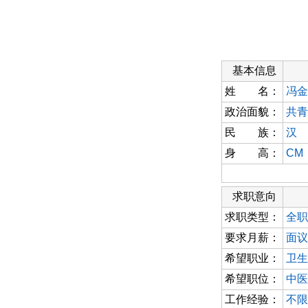
基本信息
姓 名：
冯金
政治面貌：
共青
民 族：
汉
身 高：
CM
求职意向
求职类型：
全职
要求月薪：
面议
希望职业：
卫生
希望职位：
中医
工作经验：
不限